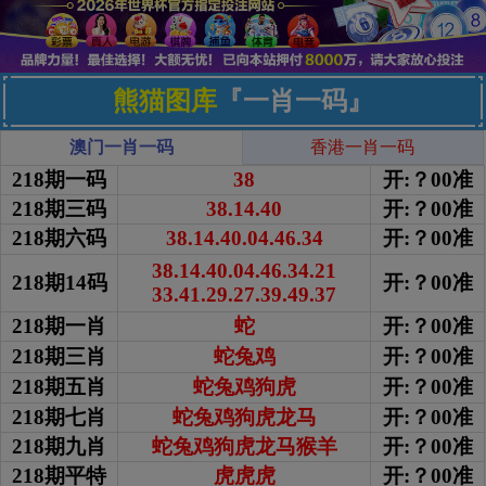
熊猫图库
『一肖一码』
澳门一肖一码
香港一肖一码
218期一码
38
开:？00准
218期三码
38.14.40
开:？00准
218期六码
38.14.40.04.46.34
开:？00准
38.14.40.04.46.34.21
218期14码
开:？00准
33.41.29.27.39.49.37
218期一肖
蛇
开:？00准
218期三肖
蛇兔鸡
开:？00准
218期五肖
蛇兔鸡狗虎
开:？00准
218期七肖
蛇兔鸡狗虎龙马
开:？00准
218期九肖
蛇兔鸡狗虎龙马猴羊
开:？00准
218期平特
虎虎虎
开:？00准