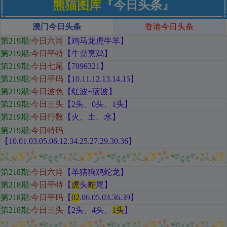
熊猫图库
『今日头条』
澳门今日头条
香港今日头条
第219期
:
今日六肖
【鸡马龙虎牛羊
】
第219期:
今日平特
【牛鼎烹鸡
】
第219期:
今日七尾
【7896321
】
第219期:
今日平码
【
10.11.12.13.14.15
】
第219期:
今日波色
【红
波+蓝波
】
第219期:
今日三头
【
2头、0头、1头
】
第219期:
今日行数
【火
、土、水
】
第219期:
今日特码
【10.01.03.05.06.12.34.25.27.29.30.36
】
第218期
:
今日六肖
【羊猪狗鸡蛇龙
】
第218期:
今日平特
【
虎
头
蛇
尾
】
第218期:
今日平码
【
02
.06.05.03.36.39
】
第218期:
今日三头
【
2头、4头、
1头
】