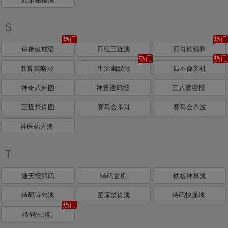
S
诗象破成语
四组三连澳
四肖欲钱料
胜算策略报
生活幽默报
四不像玄机
神奇八卦图
神童透码报
三八婆密报
三怪禁肖图
赛马会杀肖
赛马会杀波
神医药方澳
T
通天报解码
特码玄机
铁板神算澳
特码诗句澳
图库禁肖澳
特码快递澳
特码王(准)