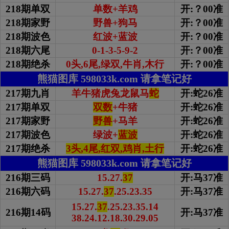
218期单双
单数+羊鸡
开:？00准
218期家野
野兽+狗马
开:？00准
218期波色
红波+蓝波
开:？00准
218期
六尾
0-1-3-5-9-2
开:？00准
218期绝杀
0头,6尾,绿双,牛肖,木行
开:？00准
熊猫图库 598033k.com 请拿笔记好
217期九肖
羊牛猪虎兔龙鼠马
蛇
开:蛇26准
217期单双
双数
+牛猪
开:蛇26准
217期家野
野兽
+马羊
开:蛇26准
217期波色
绿波+
蓝波
开:蛇26准
217期绝杀
3头,4尾,红双,鸡肖,土行
开:蛇26准
熊猫图库 598033k.com 请拿笔记好
216期三码
15.27.
37
开:马37准
216期六码
15.27.
37
.25.23.35
开:马37准
15.27.
37
.25.23.35.14
216期14码
开:马37准
38.24.12.18.30.29.05