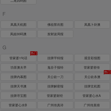
二尾四码图
F
凤凰天机图
佛祖禁肖图
凤凰卜卦澳
凤姐30码澳
发财波局报
G
管家婆1句话
挂牌平特报
观音彩报图
功茶澳夫早
鬼谷子报特
管家婆密传
挂牌内幕图
关公砍一刀
关公砍杀澳
挂牌天书澳
挂牌解密报
挂牌玄机图
挂牌寻宝图
管家婆财经
管家婆心水A
管家婆心水B
广州传真诗
广州传真猜