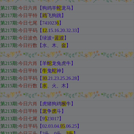
第217期
:
今日六肖
【狗鸡羊
蛇
龙马
】
第217期:
今日平特
【
鸡
飞狗跳
】
第217期:
今日七尾
【741023
6
】
第217期:
今日平码
【
12
.15.16.20.32.33
】
第217期:
今日波色
【绿
波+
蓝波
】
第217期:
今日行数
【水
、木、
金
】
第215期
:
今日六肖
【羊
蛇
龙兔虎牛
】
第215期:
今日平特
【
牛
鬼
蛇
神
】
第215期:
今日平码
【
30
.21.23.25.26.28
】
第215期:
今日行数
【
水
、火、木
】
第213期
:
今日六肖
【虎猪狗鸡
猴
牛
】
第213期:
今日平特
【
龙
争
虎
斗
】
第213期:
今日七尾
【9
5
23017
】
第213期:
今日平码
【
02.03.04.
05
.06.25
】
第213期:
今日三头
【
2头、0头、
3头
】