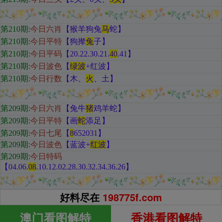
第210期
:
今日六肖
【猴羊狗兔
马
蛇
】
第210期:
今日平特
【狗撵
兔
子
】
第210期:
今日平码
【
20.22.30.21.
40
.41
】
第210期:
今日波色
【
绿
波
+红波
】
第210期:
今日行数
【木
、
火
、土
】
第209期
:
今日六肖
【兔牛
猪
鸡羊蛇
】
第209期:
今日平特
【画
蛇
添足
】
第209期:
今日七尾
【
8
652031
】
第209期:
今日波色
【蓝
波+
红波
】
第209期:
今日特码
【04.06.
08
.10.12.02.28.30.32.34.36.26
】
好料尽在
198775f.com
澳门看图解特
香港看图解特