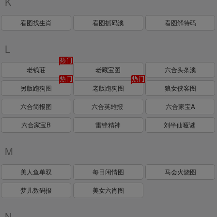
K
看图找生肖
看图抓码澳
看图解特码
L
老钱莊
老藏宝图
六合头条澳
另版跑狗图
老版跑狗图
狼女侠客图
六合简报图
六合英雄报
六合家宝A
六合家宝B
雷锋精神
刘半仙哑谜
M
美人鱼单双
每日闲情图
马会火烧图
梦儿数码报
美女六肖图
N