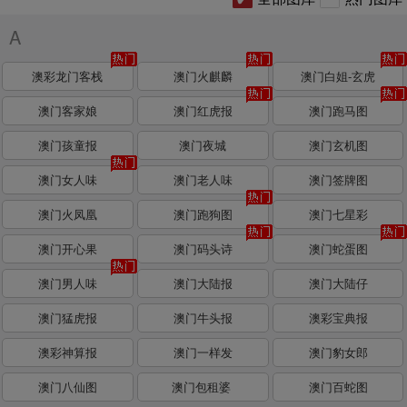
A
澳彩龙门客栈
澳门火麒麟
澳门白姐-玄虎
澳门客家娘
澳门红虎报
澳门跑马图
澳门孩童报
澳门夜城
澳门玄机图
澳门女人味
澳门老人味
澳门签牌图
澳门火凤凰
澳门跑狗图
澳门七星彩
澳门开心果
澳门码头诗
澳门蛇蛋图
澳门男人味
澳门大陆报
澳门大陆仔
澳门猛虎报
澳门牛头报
澳彩宝典报
澳彩神算报
澳门一样发
澳门豹女郎
澳门八仙图
澳门包租婆
澳门百蛇图