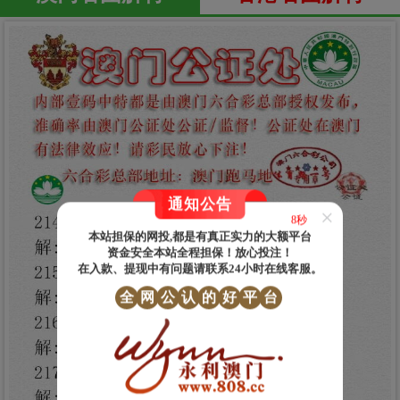
通知公告
×
6秒
本站担保的网投,都是有真正实力的大额平台
资金安全本站全程担保！放心投注！
在入款、提现中有问题请联系24小时在线客服。
全
网
公
认
的
好
平
台