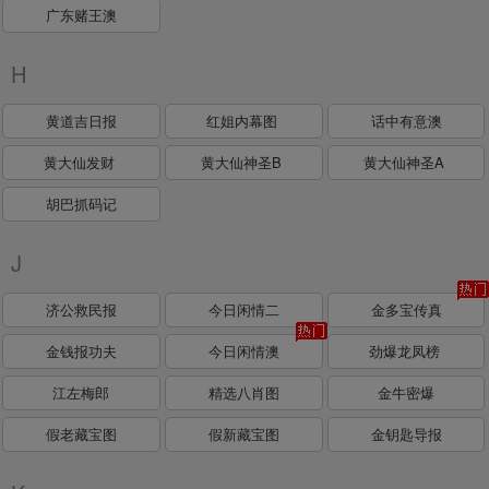
广东赌王澳
H
黄道吉日报
红姐内幕图
话中有意澳
黄大仙发财
黄大仙神圣B
黄大仙神圣A
胡巴抓码记
J
济公救民报
今日闲情二
金多宝传真
金钱报功夫
今日闲情澳
劲爆龙凤榜
江左梅郎
精选八肖图
金牛密爆
假老藏宝图
假新藏宝图
金钥匙导报