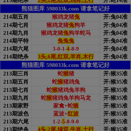
215期绝杀
2头,2尾,红双,鸡肖,土行
开:蛇14准
熊猫图库 598033k.com 请拿笔记好
214期五肖
猴鸡龙猪
兔
开:兔04准
214期七肖
猴鸡龙猪
兔
狗羊
开:兔04准
214期九肖
猴鸡龙猪
兔
狗羊蛇马
开:兔04准
214期平特
兔兔兔
开:兔04准
214期
六尾
3-0-1-
4
-8-9
开:兔04准
214期绝杀
3头,6尾,红双,羊肖,木行
开:兔04准
熊猫图库 598033k.com 请拿笔记好
213期三肖
蛇
猴
猪
开:猴35准
213期五肖
蛇
猴
猪鸡兔
开:猴35准
213期七肖
蛇
猴
猪鸡兔羊狗
开:猴35准
213期九肖
蛇
猴
猪鸡兔羊狗马龙
开:猴35准
213期家野
家禽+蛇
猴
开:猴35准
213期波色
蓝波+
红波
开:猴35准
213期
六尾
1-2-
5
-8-9-0
开:猴35准
213期绝杀
4头,2尾,绿双,牛肖,土行
开:猴35准