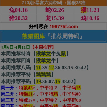
213期:暴富六肖⑿码→開猴35准
兔04.16
蛇02.26
猴
11.23
猪20.32
龙15.39
鸡10.46
好料尽在
198775f.com
熊猫图库
『推荐周特码』
4月6日-4月11日
【本周推荐】
本周推荐特肖【
猴羊龙
牛兔
鼠
】
本周推荐四肖【
猴
羊
龙
牛】
本周推荐八码【
11
.35.
12
.36.03.15.30.42】
本周推荐平特【
鸡鸡鸡
】
本周推荐平码【
39
.36.07.
15
.48.02】
周一开：
特
鼠43
√
，中平特？，
中平码
15
周二开：
特
猴11
√
，中平特
鸡
，
中平码00
周三开：
特虎17×，中平特？，
中平码00
周四开：
特
羊12
√
，中平特
鸡
，
中平码00