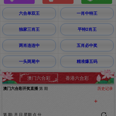
六合单双王
一肖中特王
独家三肖王
平特2肖王
两肖连连中
五肖必中奖
一头两尾中
精准爆五码
澳门六合彩
香港六合彩