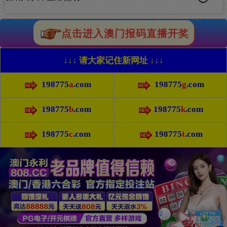
点击进入澳门报码直播开奖
↓↓↓ 请大家记住新网址 ↓↓↓
198775
a
.com
198775
g
.com
198775
b
.com
198775
k
.com
198775
c
.com
198775
t
.com