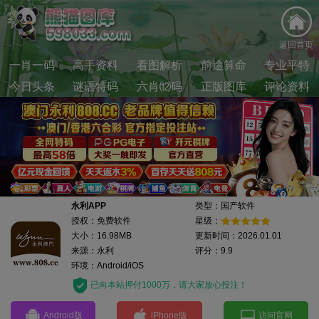
返回首页
一肖一码
高手资料
看图解析
前途算命
专业平特
今日头条
谜语特码
六肖⑿码
正版图库
评论资料
永利APP
类型：国产软件
授权：免费软件
星级：
大小：16.98MB
更新时间：2026.01.01
来源：永利
评分：9.9
环境：Android/iOS
已向本站押付1000万，请大家放心投注！
Android版
iPhone版
访问官网