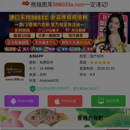
熊猫图库
598033a.com
一定谨记!
永利APP
类型：国产软件
授权：免费软件
星级：
大小：16.98MB
更新时间：2026.01.01
来源：永利
评分：9.9
环境：Android/iOS
已向本站押付1000万，请大家放心投注！
Android版
iPhone版
访问官网
澳门六合彩
香港六合彩