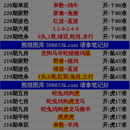
220期单双
单数+鸡牛
开:？00准
220期家野
家禽+兔猴
开:？00准
220期波色
红波+蓝波
开:？00准
220期
六尾
3-5-0-2-4-9
开:？00准
220期绝杀
0头,2尾,绿双,蛇肖,木行
开:？00准
熊猫图库 598033k.com 请拿笔记好
219期九肖
龙狗马羊蛇猪猴鸡
鼠
开:鼠43准
219期家野
野兽
+猪鸡
开:鼠43准
219期波色
绿波
+蓝波
开:鼠43准
219期绝杀
1头,6尾,红双,兔肖,土行
开:鼠43准
熊猫图库 598033k.com 请拿笔记好
218期五肖
蛇兔鸡狗
虎
开:虎17准
218期七肖
蛇兔鸡狗
虎
龙马
开:虎17准
218期九肖
蛇兔鸡狗
虎
龙马猴羊
开:虎17准
218期平特
虎虎虎
开:虎17准
218期单双
单数
+羊鸡
开:虎17准