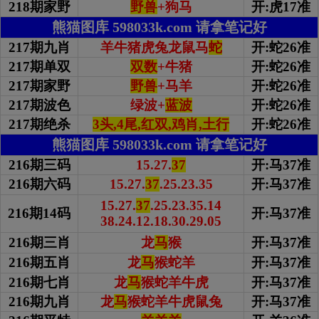
218期家野
野兽
+狗马
开:虎17准
熊猫图库 598033k.com 请拿笔记好
217期九肖
羊牛猪虎兔龙鼠马
蛇
开:蛇26准
217期单双
双数
+牛猪
开:蛇26准
217期家野
野兽
+马羊
开:蛇26准
217期波色
绿波+
蓝波
开:蛇26准
217期绝杀
3头,4尾,红双,鸡肖,土行
开:蛇26准
熊猫图库 598033k.com 请拿笔记好
216期三码
15.27.
37
开:马37准
216期六码
15.27.
37
.25.23.35
开:马37准
15.27.
37
.25.23.35.14
216期14码
开:马37准
38.24.12.18.30.29.05
216期三肖
龙
马
猴
开:马37准
216期五肖
龙
马
猴蛇羊
开:马37准
216期七肖
龙
马
猴蛇羊牛虎
开:马37准
216期九肖
龙
马
猴蛇羊牛虎鼠兔
开:马37准