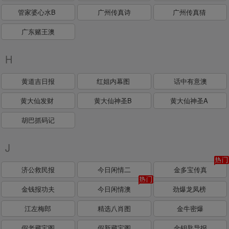
管家婆心水B
广州传真诗
广州传真猜
广东赌王澳
H
黄道吉日报
红姐内幕图
话中有意澳
黄大仙发财
黄大仙神圣B
黄大仙神圣A
胡巴抓码记
J
济公救民报
今日闲情二
金多宝传真
金钱报功夫
今日闲情澳
劲爆龙凤榜
江左梅郎
精选八肖图
金牛密爆
假老藏宝图
假新藏宝图
金钥匙导报