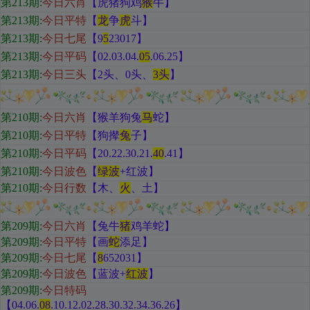
第213期
:
今日六肖
【虎猪狗鸡
猴
牛
】
第213期:
今日平特
【
龙
争
虎
斗
】
第213期:
今日七尾
【9
5
23017
】
第213期:
今日平码
【
02.03.04.
05
.06.25
】
第213期:
今日三头
【
2头、0头、
3头
】
第210期
:
今日六肖
【猴羊狗兔
马
蛇
】
第210期:
今日平特
【狗撵
兔
子
】
第210期:
今日平码
【
20.22.30.21.
40
.41
】
第210期:
今日波色
【
绿
波
+红波
】
第210期:
今日行数
【木
、
火
、土
】
第209期
:
今日六肖
【兔牛
猪
鸡羊蛇
】
第209期:
今日平特
【画
蛇
添足
】
第209期:
今日七尾
【
8
652031
】
第209期:
今日波色
【蓝
波+
红波
】
第209期:
今日特码
【04.06.
08
.10.12.02.28.30.32.34.36.26
】