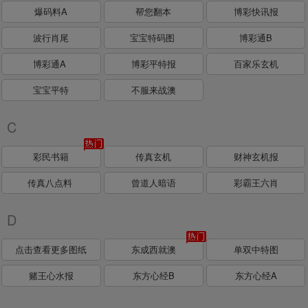
爆码料A
帮您翻本
博彩快讯报
波行肖尾
宝宝特码图
博彩通B
博彩通A
博彩平特报
百家乐玄机
宝宝平特
不服来战澳
C
彩民书籍
传真玄机
财神玄机报
传真八点料
曾道人暗语
彩霸王六肖
D
点击查看更多图纸
东成西就澳
单双中特图
赌王心水报
东方心经B
东方心经A