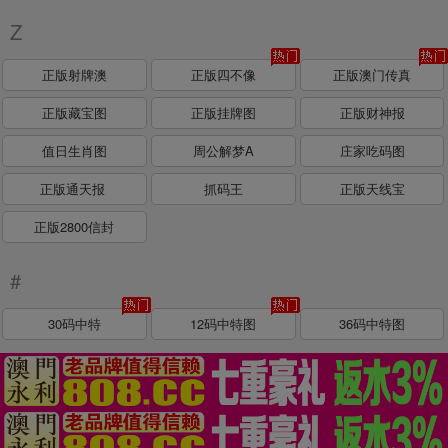
Z
正版射牌澳
正版四不像
正版澳门传真
正版藏宝图
正版挂牌图
正版财神报
值日生肖图
周公解梦A
庄家吃码图
正版通天报
抓码王
正版天线宝
正版2800信封
#
30码中特
12码中特图
36码中特图