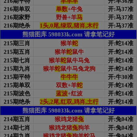
216期平特
羊羊羊
开:羊36准
216期单双
单数
+牛兔
开:马37准
216期家野
野兽+羊
马
开:马37准
216期绝杀
1头,0尾,绿双,猪肖,木行
开:马37准
熊猫图库 598033k.com 请拿笔记好
215期三肖
猴羊
蛇
开:蛇14准
215期五肖
猴羊
蛇
鼠牛
开:蛇14准
215期七肖
猴羊
蛇
鼠牛马兔
开:蛇14准
215期九肖
猴羊
蛇
鼠牛马兔龙狗
开:蛇14准
215期平特
牛牛牛
开:牛30准
215期单双
双数+羊
蛇
开:蛇14准
215期波色
蓝波
+红波
开:蛇14准
215期绝杀
2头,2尾,红双,鸡肖,土行
开:蛇14准
熊猫图库 598033k.com 请拿笔记好
214期五肖
猴鸡龙猪
兔
开:兔04准
214期七肖
猴鸡龙猪
兔
狗羊
开:兔04准
214期九肖
猴鸡龙猪
兔
狗羊蛇马
开:兔04准