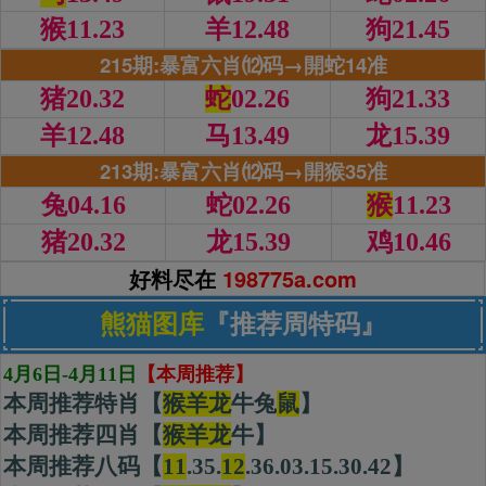
猴11.23
羊12.48
狗21.45
215期:暴富六肖⑿码→開蛇14准
猪20.32
蛇
02.26
狗21.33
羊12.48
马13.49
龙15.39
213期:暴富六肖⑿码→開猴35准
兔04.16
蛇02.26
猴
11.23
猪20.32
龙15.39
鸡10.46
好料尽在
198775a.com
熊猫图库
『推荐周特码』
4月6日-4月11日
【本周推荐】
本周推荐特肖【
猴羊龙
牛兔
鼠
】
本周推荐四肖【
猴
羊
龙
牛】
本周推荐八码【
11
.35.
12
.36.03.15.30.42】