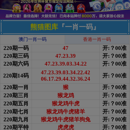
熊猫图库
『一肖一码』
澳门一肖一码
香港一肖一码
220期一码
47
开:？00准
220期三码
47.23.39
开:？00准
220期六码
47.23.39.03.34.22
开:？00准
47.23.39.03.34.22.42
220期14码
开:？00准
06.17.29.44.32.36.24
220期一肖
猴
开:？00准
220期三肖
猴龙鸡
开:？00准
220期五肖
猴龙鸡牛虎
开:？00准
220期七肖
猴龙鸡牛虎猪羊
开:？00准
220期九肖
猴龙鸡牛虎猪羊狗兔
开:？00准
220期平特
虎虎虎
开:？00准