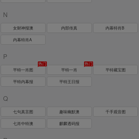
N
女财神报澳
内部传真
内幕特肖B
内幕特肖A
P
平特一肖图
平特一肖
平特藏宝图
平特内幕报
平特王日报
Q
七句真言图
趣味幽默澳
千手观音图
七肖中特澳
麒麟透码报