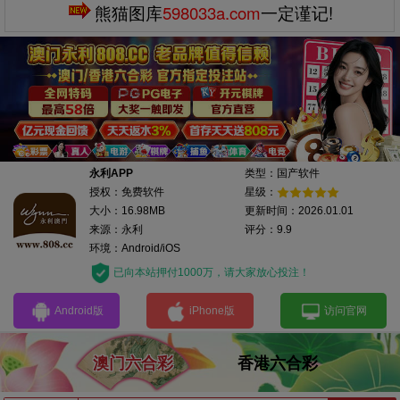
熊猫图库
598033a.com
一定谨记!
永利APP
类型：国产软件
授权：免费软件
星级：
大小：16.98MB
更新时间：2026.01.01
来源：永利
评分：9.9
环境：Android/iOS
已向本站押付1000万，请大家放心投注！
Android版
iPhone版
访问官网
澳门六合彩
香港六合彩