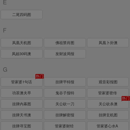
E
二尾四码图
F
凤凰天机图
佛祖禁肖图
凤凰卜卦澳
凤姐30码澳
发财波局报
G
管家婆1句话
挂牌平特报
观音彩报图
功茶澳夫早
鬼谷子报特
管家婆密传
挂牌内幕图
关公砍一刀
关公砍杀澳
挂牌天书澳
挂牌解密报
挂牌玄机图
挂牌寻宝图
管家婆财经
管家婆心水A