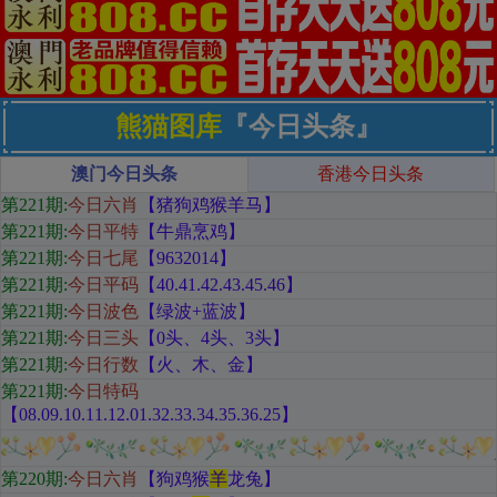
熊猫图库
『今日头条』
澳门今日头条
香港今日头条
第221期
:
今日六肖
【猪狗鸡猴羊马
】
第221期:
今日平特
【
牛鼎烹鸡
】
第221期:
今日七尾
【9632014
】
第221期:
今日平码
【
40.41.42.43.45.46
】
第221期:
今日波色
【绿
波+蓝波
】
第221期:
今日三头
【
0头、4头、3头
】
第221期:
今日行数
【火
、木、金
】
第221期:
今日特码
【08.09.10.11.12.01.32.33.34.35.36.25
】
第220期
:
今日六肖
【狗鸡猴
羊
龙兔
】