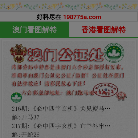
好料尽在
198775a.com
澳门看图解特
香港看图解特