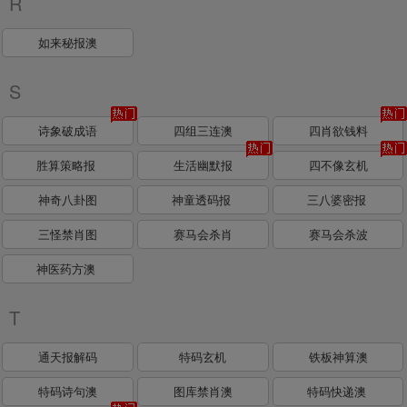
R
如来秘报澳
S
诗象破成语
四组三连澳
四肖欲钱料
胜算策略报
生活幽默报
四不像玄机
神奇八卦图
神童透码报
三八婆密报
三怪禁肖图
赛马会杀肖
赛马会杀波
神医药方澳
T
通天报解码
特码玄机
铁板神算澳
特码诗句澳
图库禁肖澳
特码快递澳