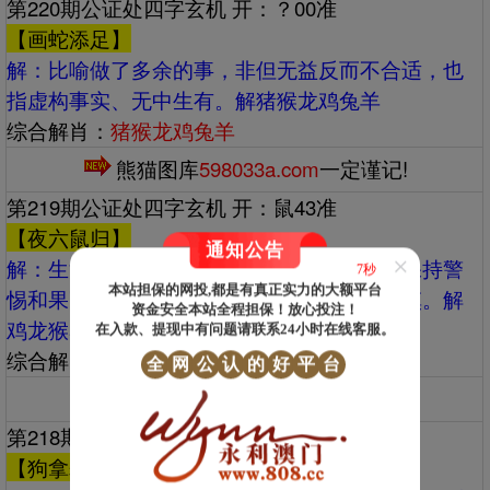
第220期公证处四字玄机 开：？00准
【画蛇添足】
解：‌‌比喻做了多余的事，非但无益反而不合适，也
指虚构事实、无中生有。‌‌解猪猴龙鸡兔羊
综合解肖：
猪猴龙鸡兔羊
熊猫图库
598033a.com
一定谨记!
第219期公证处四字玄机 开：鼠43准
【夜六鼠归】
通知公告
×
解：‌‌生活就像一场森林，我们需要像虎一样保持警
6秒
本站担保的网投,都是有真正实力的大额平台
惕和果断，同时又要像小老鼠一样灵活与谨慎。‌‌解
资金安全本站全程担保！放心投注！
鸡龙猴马猪鼠
在入款、提现中有问题请联系24小时在线客服。
综合解肖：
鸡龙猴马猪
鼠
全
网
公
认
的
好
平
台
熊猫图库
598033a.com
一定谨记!
第218期公证处四字玄机 开：虎17准
【狗拿耗子】