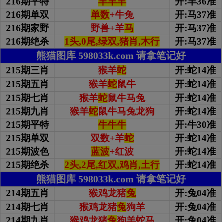
216期平特
羊羊羊
开:羊36准
216期单双
单数
+牛兔
开:马37准
216期家野
野兽+羊
马
开:马37准
216期绝杀
1头,0尾,绿双,猪肖,木行
开:马37准
熊猫图库 598033k.com 请拿笔记好
215期三肖
猴羊
蛇
开:蛇14准
215期五肖
猴羊
蛇
鼠牛
开:蛇14准
215期七肖
猴羊
蛇
鼠牛马兔
开:蛇14准
215期九肖
猴羊
蛇
鼠牛马兔龙狗
开:蛇14准
215期平特
牛牛牛
开:牛30准
215期单双
双数+羊
蛇
开:蛇14准
215期波色
蓝波
+红波
开:蛇14准
215期绝杀
2头,2尾,红双,鸡肖,土行
开:蛇14准
熊猫图库 598033k.com 请拿笔记好
214期五肖
猴鸡龙猪
兔
开:兔04准
214期七肖
猴鸡龙猪
兔
狗羊
开:兔04准
214期九肖
猴鸡龙猪
兔
狗羊蛇马
开:兔04准