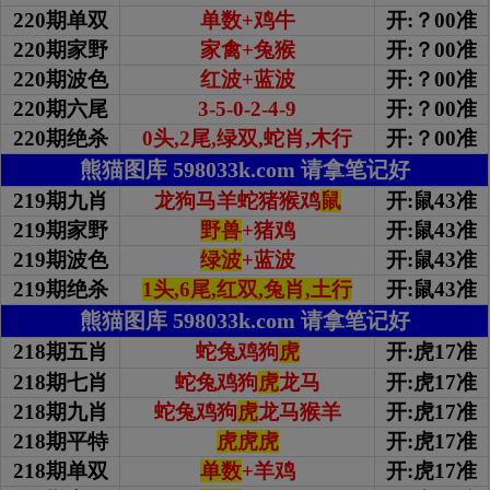
220期单双
单数+鸡牛
开:？00准
220期家野
家禽+兔猴
开:？00准
220期波色
红波+蓝波
开:？00准
220期
六尾
3-5-0-2-4-9
开:？00准
220期绝杀
0头,2尾,绿双,蛇肖,木行
开:？00准
熊猫图库 598033k.com 请拿笔记好
219期九肖
龙狗马羊蛇猪猴鸡
鼠
开:鼠43准
219期家野
野兽
+猪鸡
开:鼠43准
219期波色
绿波
+蓝波
开:鼠43准
219期绝杀
1头,6尾,红双,兔肖,土行
开:鼠43准
熊猫图库 598033k.com 请拿笔记好
218期五肖
蛇兔鸡狗
虎
开:虎17准
218期七肖
蛇兔鸡狗
虎
龙马
开:虎17准
218期九肖
蛇兔鸡狗
虎
龙马猴羊
开:虎17准
218期平特
虎虎虎
开:虎17准
218期单双
单数
+羊鸡
开:虎17准