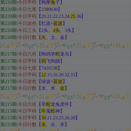
第220期:
今日平特
【狗撵
兔
子
】
第220期:
今日七尾
【25
8
9630
】
第220期:
今日平码
【
20.21.22.23.24.
25
.36
】
第220期:
今日波色
【红
波+
蓝波
】
第220期:
今日三头
【
2头、
4头
、3头
】
第220期:
今日行数
【
火
、土、金
】
第217期
:
今日六肖
【狗鸡羊
蛇
龙马
】
第217期:
今日平特
【
鸡
飞狗跳
】
第217期:
今日七尾
【741023
6
】
第217期:
今日平码
【
12
.15.16.20.32.33
】
第217期:
今日波色
【绿
波+
蓝波
】
第217期:
今日行数
【水
、木、
金
】
第215期
:
今日六肖
【羊
蛇
龙兔虎牛
】
第215期:
今日平特
【
牛
鬼
蛇
神
】
第215期:
今日平码
【
30
.21.23.25.26.28
】
第215期:
今日行数
【
水
、火、木
】