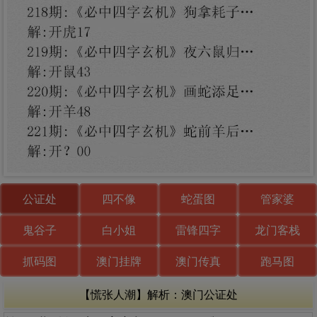
公证处
四不像
蛇蛋图
管家婆
鬼谷子
白小姐
雷锋四字
龙门客栈
抓码图
澳门挂牌
澳门传真
跑马图
【慌张人潮】解析：澳门公证处