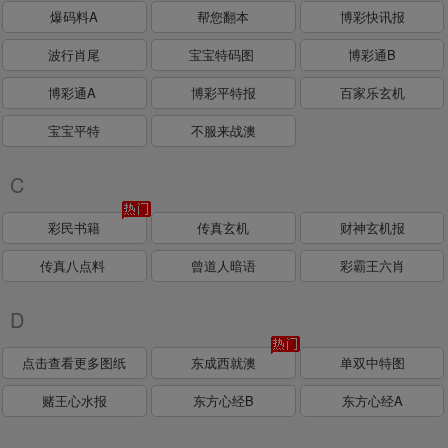
爆码料A
帮您翻本
博彩快讯报
波行肖尾
宝宝特码图
博彩通B
博彩通A
博彩平特报
百家乐玄机
宝宝平特
不服来战澳
C
彩民书籍
传真玄机
财神玄机报
传真八点料
曾道人暗语
彩霸王六肖
D
点击查看更多图纸
东成西就澳
单双中特图
赌王心水报
东方心经B
东方心经A