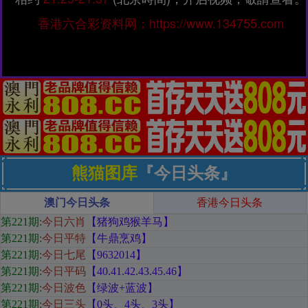
香港六合彩资料网：https://www.134755.com
熊猫图库
『今日头条』
澳门今日头条
香港今日头条
第221期
:
今日六肖
【猪狗鸡猴羊马
】
第221期:
今日平特
【
牛鼎烹鸡
】
第221期:
今日七尾
【9632014
】
第221期:
今日平码
【
40.41.42.43.45.46
】
第221期:
今日波色
【绿
波+蓝波
】
第221期:
今日三头
【
0头、4头、3头
】