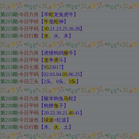
第215期
:
今日六肖
【羊
蛇
龙兔虎牛
】
第215期:
今日平特
【
牛
鬼
蛇
神
】
第215期:
今日平码
【
30
.21.23.25.26.28
】
第215期:
今日行数
【
水
、火、木
】
第213期
:
今日六肖
【虎猪狗鸡
猴
牛
】
第213期:
今日平特
【
龙
争
虎
斗
】
第213期:
今日七尾
【9
5
23017
】
第213期:
今日平码
【
02.03.04.
05
.06.25
】
第213期:
今日三头
【
2头、0头、
3头
】
第210期
:
今日六肖
【猴羊狗兔
马
蛇
】
第210期:
今日平特
【狗撵
兔
子
】
第210期:
今日平码
【
20.22.30.21.
40
.41
】
第210期:
今日波色
【
绿
波
+红波
】
第210期:
今日行数
【木
、
火
、土
】