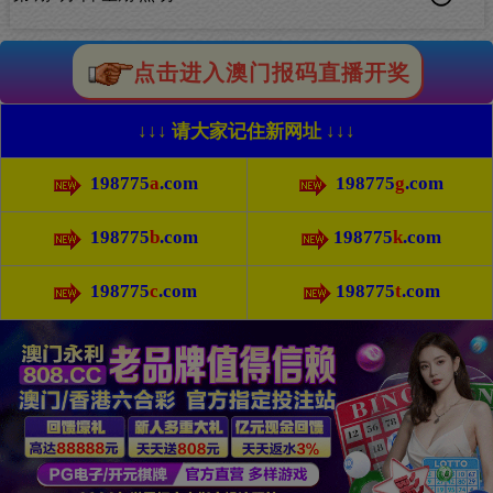
点击进入澳门报码直播开奖
↓↓↓ 请大家记住新网址 ↓↓↓
198775
a
.com
198775
g
.com
198775
b
.com
198775
k
.com
198775
c
.com
198775
t
.com