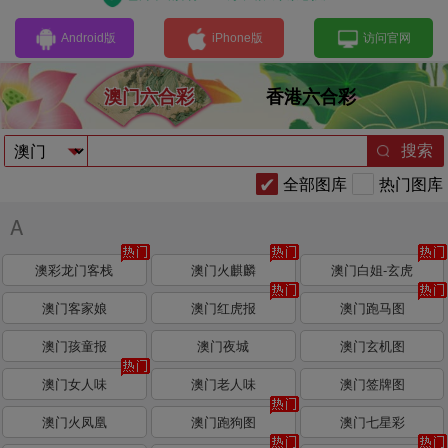
Android版
iPhone版
访问官网
澳门六合彩
香港六合彩
搜索
全部图库
热门图库
A
澳彩龙门客栈
澳门火麒麟
澳门白姐-玄虎
澳门客家娘
澳门红虎报
澳门跑马图
澳门孩童报
澳门夜城
澳门玄机图
澳门女人味
澳门老人味
澳门签牌图
澳门火凤凰
澳门跑狗图
澳门七星彩