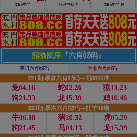
30码中特
12码中特图
36码中特图
熊猫图库
『六肖⑿码』
澳门六肖⑿码
香港六肖⑿码
221期:暴富六肖⑿码→開0000准
兔04.16
蛇02.26
猴11.23
狗21.33
龙15.39
鸡10.46
220期:暴富六肖⑿码→開羊48错
牛06.18
猪20.32
虎05.29
狗21.45
马01.13
龙15.39