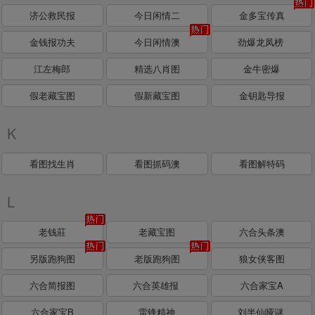
济公救民报
今日闲情二
金多宝传真
金钱报功夫
今日闲情澳
劲爆龙凤榜
江左梅郎
精选八肖图
金牛密爆
假老藏宝图
假新藏宝图
金钥匙导报
K
看图找生肖
看图抓码澳
看图解特码
L
老钱莊
老藏宝图
六合头条澳
另版跑狗图
老版跑狗图
狼女侠客图
六合简报图
六合英雄报
六合家宝A
六合家宝B
雷锋精神
刘半仙哑谜