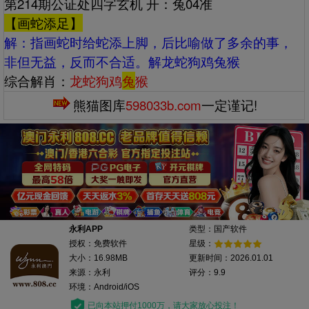
第214期公证处四字玄机 开：兔04准
【画蛇添足】
解：‌‌指画蛇时给蛇添上脚，后比喻做了多余的事，
非但无益，反而不合适。解龙蛇狗鸡兔猴
综合解肖：
龙蛇狗鸡
兔
猴
熊猫图库
598033b.com
一定谨记!
永利APP
类型：国产软件
授权：免费软件
星级：
大小：16.98MB
更新时间：2026.01.01
来源：永利
评分：9.9
环境：Android/iOS
已向本站押付1000万，请大家放心投注！