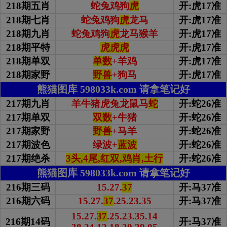
218期五肖
蛇兔鸡狗
虎
开:虎17准
218期七肖
蛇兔鸡狗
虎
龙马
开:虎17准
218期九肖
蛇兔鸡狗
虎
龙马猴羊
开:虎17准
218期平特
虎虎虎
开:虎17准
218期单双
单数
+羊鸡
开:虎17准
218期家野
野兽
+狗马
开:虎17准
熊猫图库 598033k.com 请拿笔记好
217期九肖
羊牛猪虎兔龙鼠马
蛇
开:蛇26准
217期单双
双数
+牛猪
开:蛇26准
217期家野
野兽
+马羊
开:蛇26准
217期波色
绿波+
蓝波
开:蛇26准
217期绝杀
3头,4尾,红双,鸡肖,土行
开:蛇26准
熊猫图库 598033k.com 请拿笔记好
216期三码
15.27.
37
开:马37准
216期六码
15.27.
37
.25.23.35
开:马37准
15.27.
37
.25.23.35.14
216期14码
开:马37准