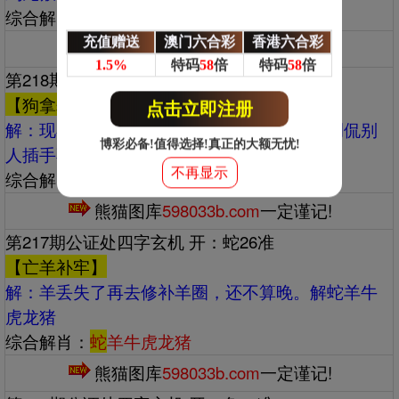
综合解肖：
鸡龙猴马猪
鼠
充值赠送
澳门六合彩
香港六合彩
熊猫图库
598033b.com
一定谨记!
1.5%
特码
58
倍
特码
58
倍
第218期公证处四字玄机 开：虎17准
【狗拿耗子】
点击立即注册
解：‌‌现在主要就是‌多管闲事‌的意思，常用来调侃别
博彩必备!值得选择!真正的大额无忧!
人插手不归自己管的事儿 。‌‌解狗虎蛇鸡龙兔
不再显示
综合解肖：
狗
虎
蛇鸡龙兔
熊猫图库
598033b.com
一定谨记!
第217期公证处四字玄机 开：蛇26准
【亡羊补牢】
解：‌‌羊丢失了再去修补羊圈，还不算晚。解蛇羊牛
虎龙猪
综合解肖：
蛇
羊牛虎龙猪
熊猫图库
598033b.com
一定谨记!