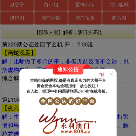
鬼谷子
白小姐
雷锋四字
龙门客栈
抓码图
澳门挂牌
澳门传真
跑马图
【慌张人潮】解析：澳门公证处
第220期公证处四字玄机 开：？00准
【画蛇添足】
解：‌‌比喻做了多余的事，非但无益反而不合适，也
指虚构事实、无中生有。‌‌解猪猴龙鸡兔羊
通知公告
×
6秒
综合解肖：
猪猴龙鸡兔羊
本站担保的网投,都是有真正实力的大额平台
资金安全本站全程担保！放心投注！
熊猫图库
598033b.com
一定谨记!
在入款、提现中有问题请联系24小时在线客服。
第219期公证处四字玄机 开：鼠43准
全
网
公
认
的
好
平
台
【夜六鼠归】
解：‌‌生活就像一场森林，我们需要像虎一样保持警
惕和果断，同时又要像小老鼠一样灵活与谨慎。‌‌解
鸡龙猴马猪鼠