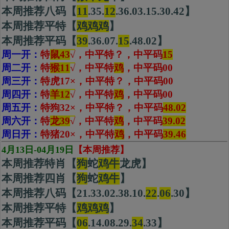
本周推荐八码【
11
.35.
12
.36.03.15.30.42】
本周推荐平特【
鸡鸡鸡
】
本周推荐平码【
39
.36.07.
15
.48.02】
周一开：
特
鼠43
√
，中平特？，
中平码
15
周二开：
特
猴11
√
，中平特
鸡
，
中平码00
周三开：
特虎17×，中平特？，
中平码00
周四开：
特
羊12
√
，中平特
鸡
，
中平码00
周五开：
特狗32×，中平特？，
中平码
48.02
周六开：
特
龙39
√
，中平特
鸡
，
中平码
39.02
周日开：
特猪20×，中平特
鸡
，中平码
39.46
4月13日-04月19日
【本周推荐】
本周推荐特肖【
狗
蛇
鸡牛
龙虎】
本周推荐四肖【
狗
蛇
鸡
牛
】
本周推荐八码【21.33.02.38.10.
22
.
06
.30】
本周推荐平特【
鸡鸡鸡
】
本周推荐平码【
06
.14.08.29.
34
.33】